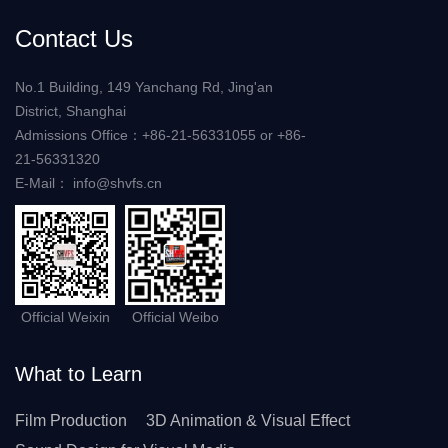
Contact Us
No.1 Building, 149 Yanchang Rd, Jing'an
District, Shanghai
Admissions Office：+86-21-56331055 or +86-
21-56331320
E-Mail： info@shvfs.cn
Official Weixin
Official Weibo
What to Learn
Film Production
3D Animation & Visual Effect