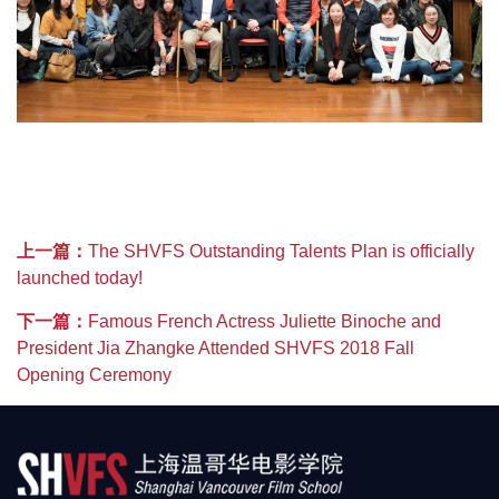
上一篇：
The SHVFS Outstanding Talents Plan is officially
launched today!
下一篇：
Famous French Actress Juliette Binoche and
President Jia Zhangke Attended SHVFS 2018 Fall
Opening Ceremony