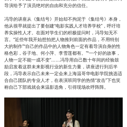
导演给予了演员绝对的自由和充分的信任。
Apply
冯导的讲座从《集结号》开始却不拘泥于《集结号》本身，
Events
他从很早就提出了要创建“电影实践人才培养学校”，呼吁培
养实操性人才。在面对学生们的积极提问时，冯导知无不
言。“近些年我开始想拍把人物推到前面的作品，不用特别
大的制作”“自己的作品中的人物角色一定有着导演自身的性
格色彩，谷子地、何小萍、李雪莲都有。”“一个好的故事，
人物一定不能一成不变”……冯导用自己数十年间的经验鼓
励启发着这群未来影视行业的新生力量，讲座进行到后半
段，冯导表示自己未来一定会来上海温哥华电影学院挑选适
合自己团队的专业人才，在表演班同学的热情“攻击”下也笑
称自己下部戏就会来温影选角，引得现场欢呼阵阵。