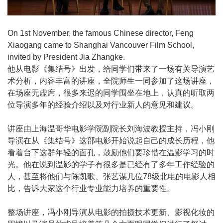
On 1st November, the famous Chinese director, Feng
Xiaogang came to Shanghai Vancouver Film School,
invited by President Jia Zhangke.
他从电影《集结号》出发，给同学们带来了一场有关导演艺
术分析，内容丰富的讲座，全院师生一同参加了这场讲座，
在场座无虚席，很多来迟的同学围坐在地上，认真的听取两
位导演多年的经验介绍以及对行业新人的意见和建议。
讲座由上海温哥华电影学院副院长刘海波教授主持，冯小刚
导演在从《集结号》这部电影开始说起自己的成长历程，他
看着台下这群年轻的面孔，鼓励他们要珍惜在温影学习的时
光。他在说到温影的学子有很多是已经有了多年工作经验的
人，甚至将他们与陈凯歌、张艺谋几位78级北电的电影人相
比，告诉大家这个行业专业能力培养的重要性。
整场讲座，冯小刚导演从电影的拍摄技术更新、影视化妆的